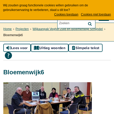
Wij zouden graag functionele cookies willen gebruiken om de
gebruikerservaring te verbeteren, staat u dit toe?
Cookies toestaan
Cookies niet toestaan
Home
Projecten
Wijkaanpak Veghel Zuid en Bloemenwijk Schijndel
Bloemenwijk6
Lees voor
Uitleg woorden
Simpele tekst
Bloemenwijk6