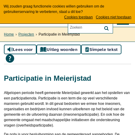
Wij zouden graag functionele cookies willen gebruiken om de
gebruikerservaring te verbeteren, staat u dit toe?
Cookies toestaan
Cookies niet toestaan
Home
Projecten
Participatie in Meierijstad
Lees voor
Uitleg woorden
Simpele tekst
Participatie in Meierijstad
Afgelopen periode heeft gemeente Meierijstad gewerkt aan het opstellen van
een participatienota. Participatie is een term die op veel verschillende
manieren gebruikt wordt. In dit geval bedoelen we ermee hoe inwoners,
organisaties en bedrijven invloed kunnen uitoefenen op het beleid van de
gemeente en de uitvoering daarvan (inwonersparticipatie). En ook hoe de
gemeente omgaat met maatschappelijke initiatieven die ondersteuning
vragen (overheidsparticipatie).
De nota is voor besluitvorming aan de gemeenteraad aangeboden. De