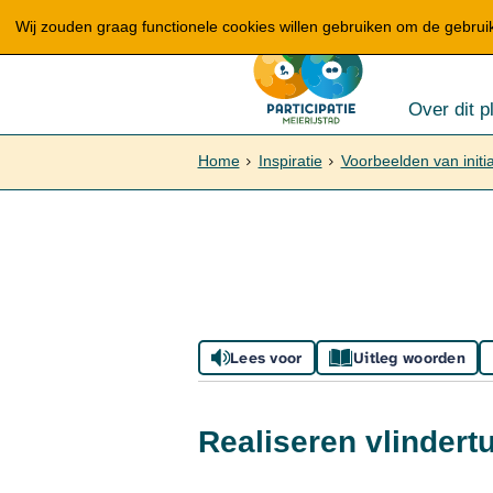
Wij zouden graag functionele cookies willen gebruiken om de gebruike
Over dit p
Home
Inspiratie
Voorbeelden van initi
Lees voor
Uitleg woorden
Realiseren vlindert