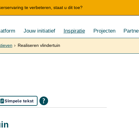
rservaring te verbeteren, staat u dit toe?
latform
Jouw initiatief
Inspiratie
Projecten
Partne
atieven
Realiseren vlindertuin
Simpele tekst
uin