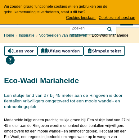
Wij zouden graag functionele cookies willen gebruiken om de
gebruikerservaring te verbeteren, staat u dit toe?
Cookies toestaan
Cookies niet toestaan
Home
Inspiratie
Voorbeelden van initiatieven
Eco-Wadi Mariaheide
Lees voor
Uitleg woorden
Simpele tekst
Eco-Wadi Mariaheide
Een stukje land van 27 bij 45 meter aan de Ringoven is door
tientallen vrijwilligers omgetoverd tot een mooie wandel- en
ontmoetingsplek.
Mariaheide krijgt er een prachtig stukje groen bij! Een stukje land van 27 bij
45 meter aan de Ringoven wordt momenteel door tientallen vrijwilligers
omgetoverd tot een mooie wandel- en ontmoetingsplek. Het gaat om een
EcoWadi, een regentuin, bedoeld om regenwater op te vangen van