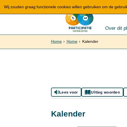
Wij zouden graag functionele cookies willen gebruiken om de gebruike
Over dit p
Home
Home
Kalender
Lees voor
Uitleg woorden
Kalender