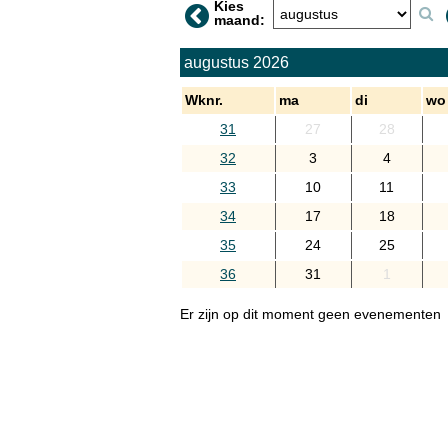
Kies
maand:
augustus 2026
Wknr.
ma
di
wo
31
27
28
32
3
4
33
10
11
34
17
18
35
24
25
36
31
1
Er zijn op dit moment geen evenementen