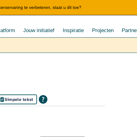
rservaring te verbeteren, staat u dit toe?
latform
Jouw initiatief
Inspiratie
Projecten
Partne
Simpele tekst