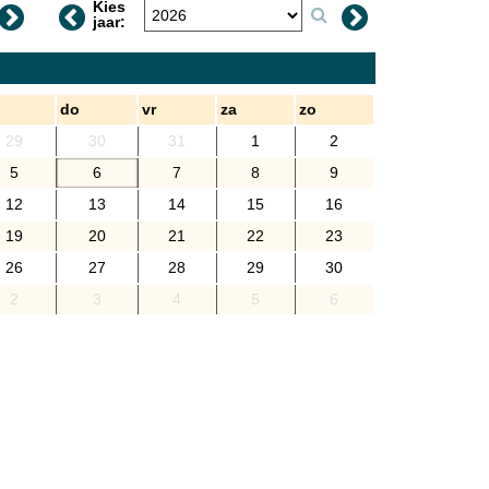
Kies
jaar:
do
vr
za
zo
29
30
31
1
2
5
6
7
8
9
12
13
14
15
16
19
20
21
22
23
26
27
28
29
30
2
3
4
5
6