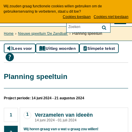
Wij zouden graag functionele cookies willen gebruiken om de
gebruikerservaring te verbeteren, staat u dit toe?
Cookies toestaan
Cookies niet toestaan
Home
Nieuwe speeltuin 'De Zandbak'
Planning speeltuin
Lees voor
Uitleg woorden
Simpele tekst
Planning speeltuin
Project periode: 14 juni 2024 - 21 augustus 2024
1
Verzamelen van ideeën
1
14 juni 2024 - 01 juli 2024
Wij horen graag van u wat u graag zou willen!